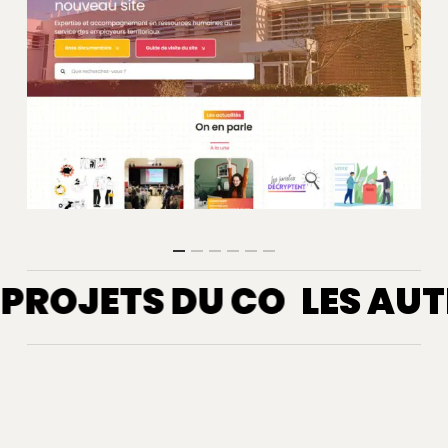
 PROJETS DU CO
LES AUT
Sophie
Milega
Blanc
Sophie Blanc
Générale