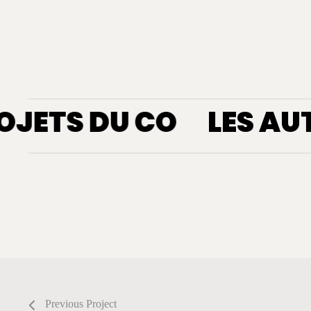
OJETS DU CO
LES AU
Maison
Milega
Bigand
Maison Bigand
Mileg
Previous Project