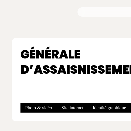
Skip
to
main
content
GÉNÉRALE
D’ASSAISNISSEME
Photo & vidéo
Site internet
Identité graphique