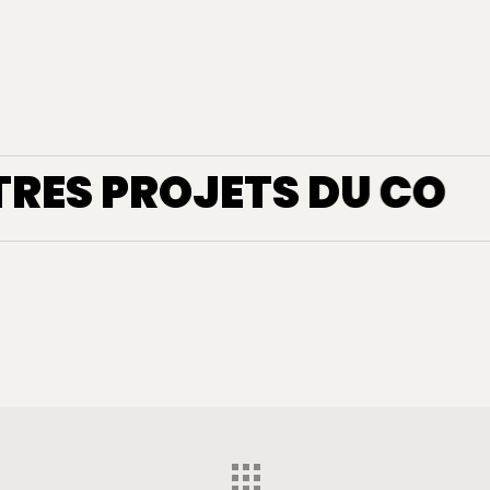
TRES PROJETS DU CO
Halte
en
a
Halte en Cocagne
Cocagne