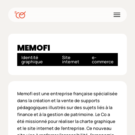
Skip
to
Menu
main
content
MEMOFI
Identité
Site
e-
graphique
internet
commerce
Memofi est une entreprise française spécialisée
dans la création et la vente de supports
pédagogiques illustrés sur des sujets liés à la
finance et à la gestion de patrimoine. Le Co a
été missionné pour réaliser la charte graphique
et le site internet de l’entreprise. Ce nouveau